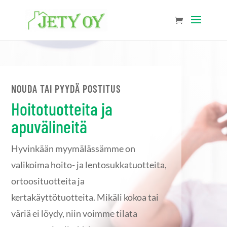
NOUDA TAI PYYDÄ POSTITUS
Hoitotuotteita ja
apuvälineitä
Hyvinkään myymälässämme on
valikoima hoito- ja lentosukkatuotteita,
ortoosituotteita ja
kertakäyttötuotteita. Mikäli kokoa tai
väriä ei löydy, niin voimme tilata