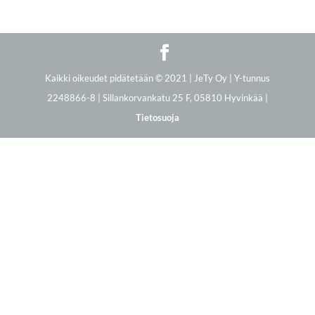
Kaikki oikeudet pidätetään © 2021 | JeTy Oy | Y-tunnus
2248866-8 | Sillankorvankatu 25 F, 05810 Hyvinkää |
Tietosuoja