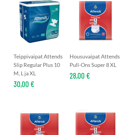
Teippivaipat Attends
Housuvaipat Attends
Slip Regular Plus 10
Pull-Ons Super 8 XL
M, L ja XL
28,00
€
30,00
€