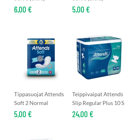
6,00
€
5,00
€
Tippasuojat Attends
Teippivaipat Attends
Soft 2 Normal
Slip Regular Plus 10 S
5,00
€
24,00
€