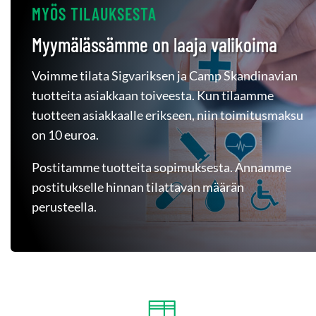
MYÖS TILAUKSESTA
Myymälässämme on laaja valikoima
Voimme tilata Sigvariksen ja Camp Skandinavian
tuotteita asiakkaan toiveesta. Kun tilaamme
tuotteen asiakkaalle erikseen, niin toimitusmaksu
on 10 euroa.
Postitamme tuotteita sopimuksesta. Annamme
postitukselle hinnan tilattavan määrän
perusteella.